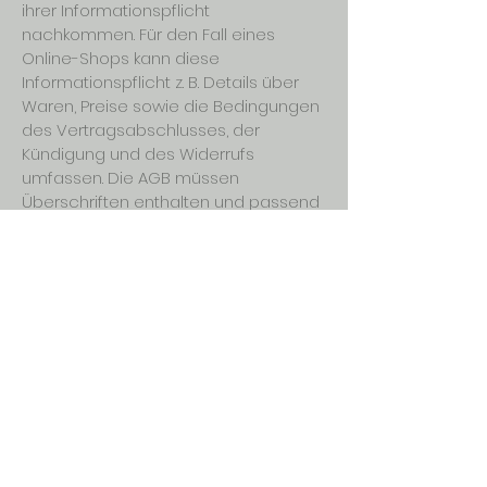
ihrer Informationspflicht
nachkommen. Für den Fall eines
Online-Shops kann diese
Informationspflicht z. B. Details über
Waren, Preise sowie die Bedingungen
des Vertragsabschlusses, der
Kündigung und des Widerrufs
umfassen. Die AGB müssen
Überschriften enthalten und passend
für das eigene Unternehmen
formuliert sein. Um sicherzugehen,
dass Ihre AGB gesetzlichen
Regelungen entsprechen, lassen Sie
diese von einem erfahrenen Anwalt
überprüfen.
Impressum
Datenschutz
© 2026 Friederike
Hillebrand